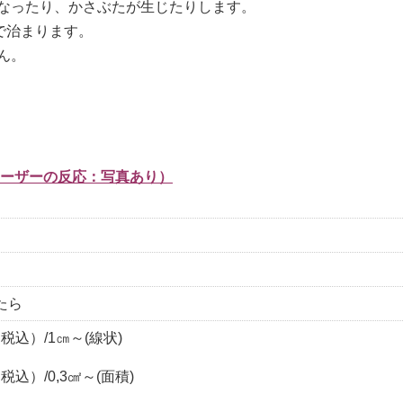
なったり、かさぶたが生じたりします。
で治まります。
ん。
ーザーの反応：写真あり）
たら
（税込）/1㎝～(線状)
（税込）/0,3㎠～(面積)