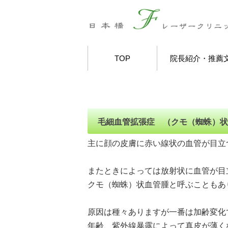
TOP
院長紹介・推薦
毛細血管拡張症 （クモ（蜘蛛）状
主に顔の皮膚に赤い線状の血管が目立
またときによっては放射状に血管が目
クモ（蜘蛛）状血管腫と呼ぶこともあ
原因は種々ありますが一番は加齢変化
年齢、紫外線暴露によって真皮が薄く