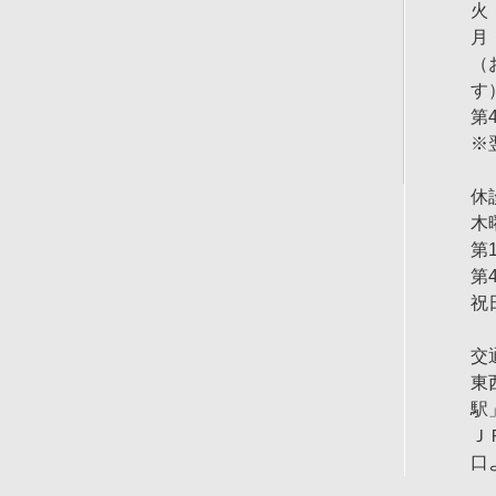
火
月
（
す
第
※
休
木
第
第
祝
交
東
駅
Ｊ
口