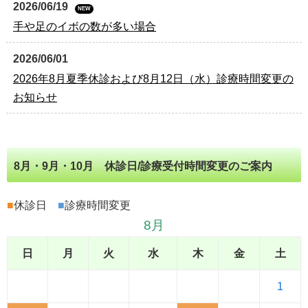
2026/06/19
NEW
手や足のイボの数が多い場合
2026/06/01
2026年8月夏季休診および8月12日（水）診療時間変更の
お知らせ
8月・9月・10月 休診日/診療受付時間変更のご案内
■
休診日
■
診療時間変更
8月
日
月
火
水
木
金
土
1