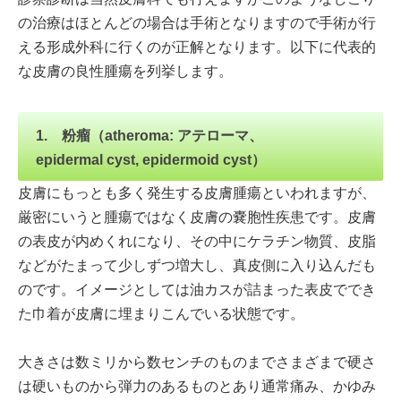
の治療はほとんどの場合は手術となりますので手術が行
える形成外科に行くのが正解となります。以下に代表的
な皮膚の良性腫瘍を列挙します。
1. 粉瘤（atheroma: アテローマ、
epidermal cyst, epidermoid cyst）
皮膚にもっとも多く発生する皮膚腫瘍といわれますが、
厳密にいうと腫瘍ではなく皮膚の嚢胞性疾患です。皮膚
の表皮が内めくれになり、その中にケラチン物質、皮脂
などがたまって少しずつ増大し、真皮側に入り込んだも
のです。イメージとしては油カスが詰まった表皮ででき
た巾着が皮膚に埋まりこんでいる状態です。
大きさは数ミリから数センチのものまでさまざまで硬さ
は硬いものから弾力のあるものとあり通常痛み、かゆみ