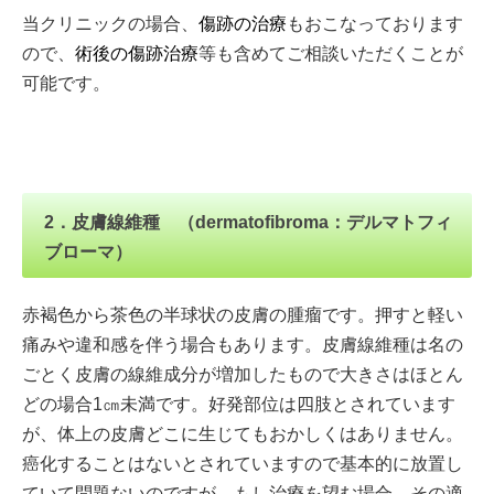
当クリニックの場合、
傷跡の治療
もおこなっております
ので、
術後の傷跡治療
等も含めてご相談いただくことが
可能です。
2．皮膚線維種 （dermatofibroma：デルマトフィ
ブローマ）
赤褐色から茶色の半球状の皮膚の腫瘤です。押すと軽い
痛みや違和感を伴う場合もあります。皮膚線維種は名の
ごとく皮膚の線維成分が増加したもので大きさはほとん
どの場合1㎝未満です。好発部位は四肢とされています
が、体上の皮膚どこに生じてもおかしくはありません。
癌化することはないとされていますので基本的に放置し
ていて問題ないのですが、もし治療を望む場合、その適