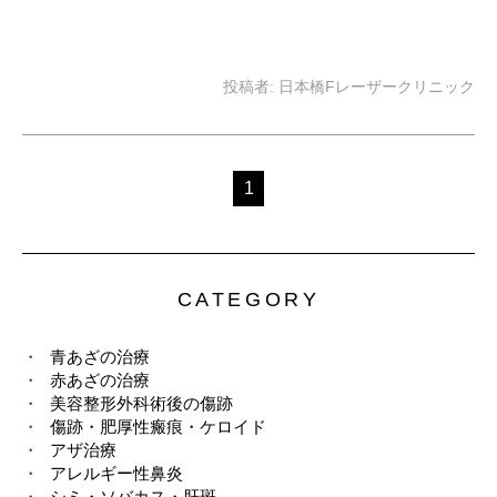
投稿者:
日本橋Fレーザークリニック
1
CATEGORY
青あざの治療
赤あざの治療
美容整形外科術後の傷跡
傷跡・肥厚性瘢痕・ケロイド
アザ治療
アレルギー性鼻炎
シミ・ソバカス・肝斑