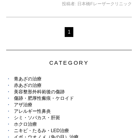
投稿者:
日本橋Fレーザークリニック
1
CATEGORY
青あざの治療
赤あざの治療
美容整形外科術後の傷跡
傷跡・肥厚性瘢痕・ケロイド
アザ治療
アレルギー性鼻炎
シミ・ソバカス・肝斑
ホクロ治療
ニキビ・たるみ・LED治療
イボ・ウオノメ（魚の目）治療