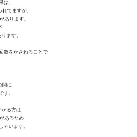
果は、
われてますが、
合があります。
が
あります。
回数をかさねることで
の間に
です。
かかる方は
要があるため
しゃいます。